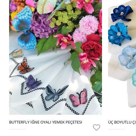
BUTTERFLY İĞNE OYALI YEMEK PEÇETESI
ÜÇ BOYUTLU ÇI