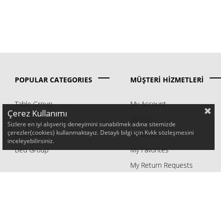
POPULAR CATEGORIES
MÜŞTERİ HİZMETLERİ
Table Group
My Account
Çerez Kullanımı
Bathroom Group
My Cart
Sizlere en iyi alışveriş deneyimini sunabilmek adına sitemizde
çerezler(cookies) kullanmaktayız. Detaylı bilgi için Kvkk sözleşmesini
Accessory
My Orders
inceleyebilirsiniz.
Bed Group
My Favorites
My Return Requests