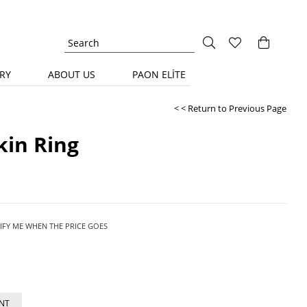
RY
ABOUT US
PAON ELİTE
< < Return to Previous Page
kin Ring
IFY ME WHEN THE PRICE GOES
NT