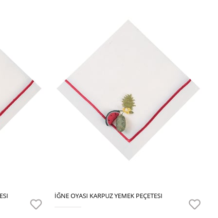
ESI
İĞNE OYASI KARPUZ YEMEK PEÇETESI
L