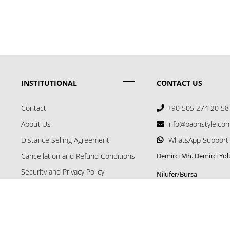
INSTITUTIONAL
CONTACT US
Contact
+90 505 274 20 58
About Us
info@paonstyle.co
Distance Selling Agreement
WhatsApp Support
Cancellation and Refund Conditions
Demirci Mh. Demirci Yol
Security and Privacy Policy
Nilüfer/Bursa
Delivery and Order Conditions